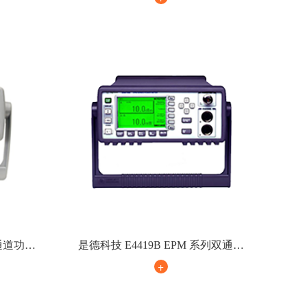
单通道功率
是德科技 E4419B EPM 系列双通道
功率计
+