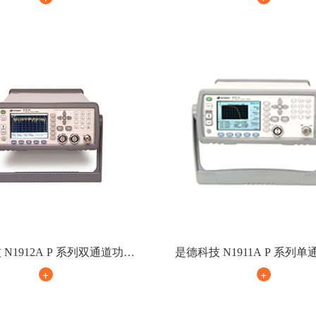
N1912A P 系列双通道功率
是德科技 N1911A P 系列
计
计
+
+