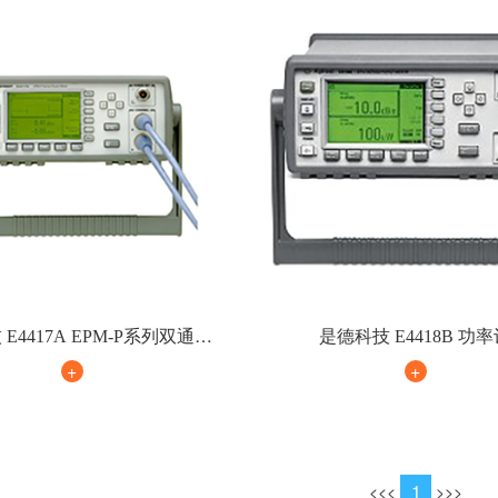
E4417A EPM-P系列双通道
是德科技 E4418B 功
功率计
+
+
1
<
<<
>>
>