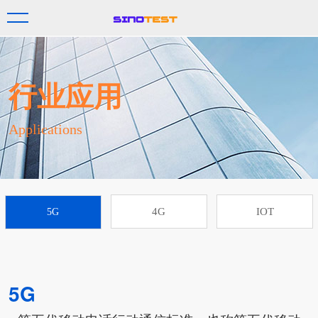
行业应用
Applications
4G
IOT
5G
5G