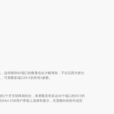
因此，这些模块RF端口的数量也在大幅增加，不仅仅因为差分
叉，可测量多端口DUT的所有S参数。
口的2个开关矩阵相结合，来测量具有多达48个端口的DUT的
R&S ZNB用户界面上选择和显示，无需额外的软件或宏