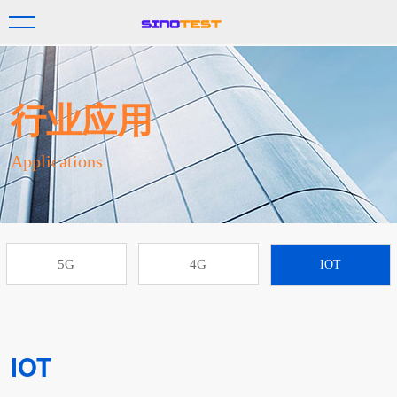
行业应用
Applications
5G
4G
IOT
IOT