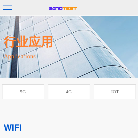
行业应用
Applications
5G
4G
IOT
WIFI