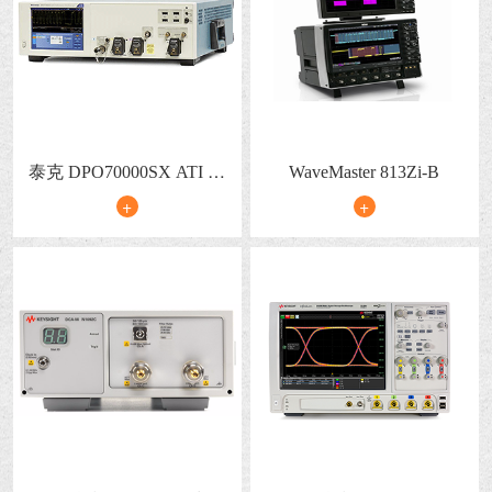
泰克 DPO70000SX ATI 高
WaveMaster 813Zi-B
性能示波器
+
+