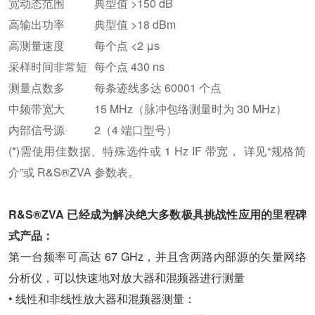
宽动态范围
典型值 >150 dB
高输出功率
典型值 >18 dBm
高测量速度
每个点 <2 μs
采样时间非常短
每个点 430 ns
测量点数多
每条迹线多达 60001 个点
中频带宽大
15 MHz（脉冲包络测量时为 30 MHz）
内部信号源
2（4 端口型号）
(*)需使用佳数据、特殊选件或 1 Hz IF 带宽， 详见“规格简
介”或 R&S®ZVA 参数表。
R&S
®
ZVA 已经成为解决绝大多数极具挑战性应用的里程碑
式产品：
第一台频率可高达 67 GHz，并且含两路内部源的矢量网络
分析仪，可以快速地对放大器和混频器进行测量
• 线性和非线性放大器和混频器测量：