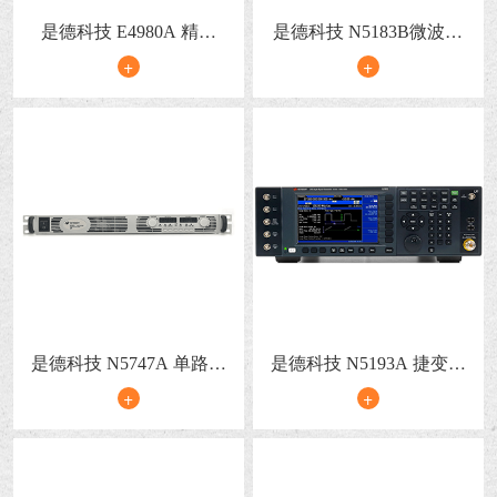
是德科技 E4980A 精密
是德科技 N5183B微波模
LCR表
拟信号发生器
+
+
是德科技 N5747A 单路输
是德科技 N5193A 捷变信
出电源​
号发生器
+
+